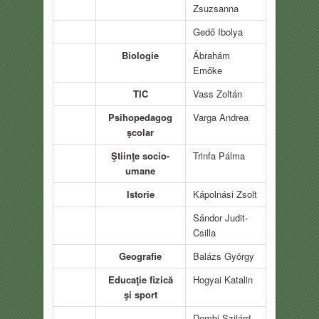
Zsuzsanna
Gedő Ibolya
Biologie
Ábrahám
Emőke
TIC
Vass Zoltán
Psihopedagog
Varga Andrea
şcolar
Ştiinţe socio-
Trinfa Pálma
umane
Istorie
Kápolnási Zsolt
Sándor Judit-
Csilla
Geografie
Balázs György
Educaţie fizică
Hogyai Katalin
şi sport
Dombi Szilárd