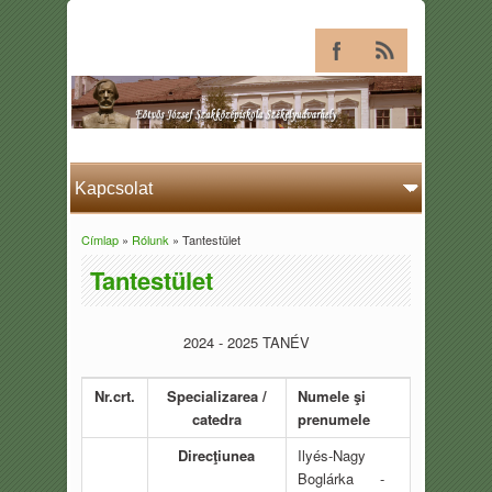
Címlap
»
Rólunk
» Tantestület
Jelenlegi hely
Tantestület
2024 - 2025 TANÉV
Nr.crt.
Specializarea /
Numele şi
catedra
prenumele
Direcţiunea
Ilyés-Nagy
Boglárka -