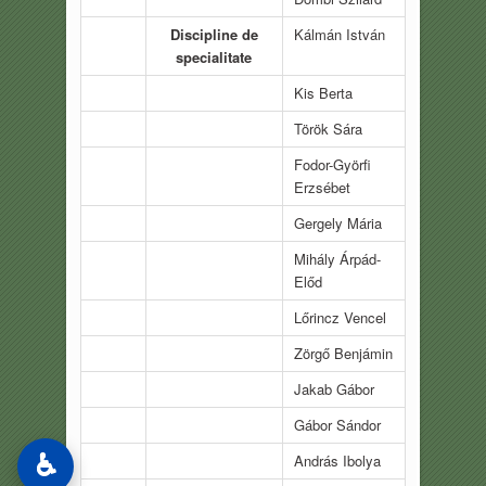
Discipline de
Kálmán István
specialitate
Kis Berta
Török Sára
Fodor-Györfi
Erzsébet
Gergely Mária
Mihály Árpád-
Előd
Lőrincz Vencel
Zörgő Benjámin
Jakab Gábor
Gábor Sándor
♿
András Ibolya