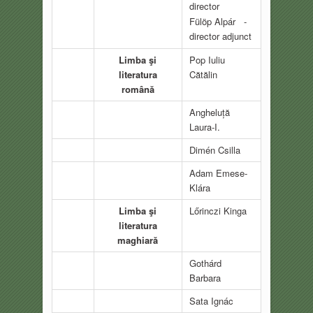
director
Fülöp Alpár -
director adjunct
Limba şi
Pop Iuliu
literatura
Cătălin
română
Angheluță
Laura-I.
Dimén Csilla
Adam Emese-
Klára
Limba şi
Lőrinczi Kinga
literatura
maghiară
Gothárd
Barbara
Sata Ignác