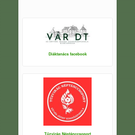
Diáktanács facebook
Tűzvirág Néptánccsoport