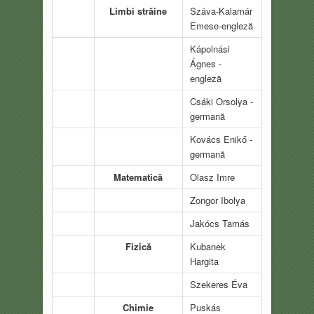
Limbi străine
Száva-Kalamár
Emese-engleză
Kápolnási
Ágnes -
engleză
Csáki Orsolya -
germană
Kovács Enikő -
germană
Matematică
Olasz Imre
Zongor Ibolya
Jakócs Tamás
Fizică
Kubanek
Hargita
Szekeres Éva
Chimie
Puskás