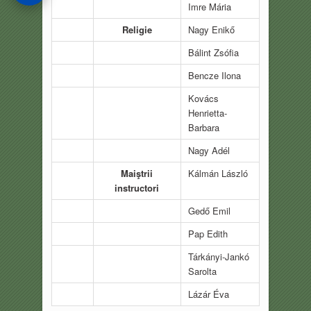
Imre Mária
Religie
Nagy Enikő
Bálint Zsófia
Bencze Ilona
Kovács
Henrietta-
Barbara
Nagy Adél
Maiştrii
Kálmán László
instructori
Gedő Emil
Pap Edith
Tárkányi-Jankó
Sarolta
Lázár Éva