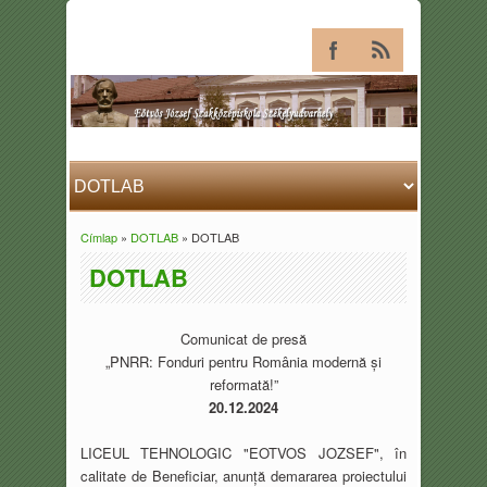
Címlap
»
DOTLAB
» DOTLAB
Jelenlegi hely
DOTLAB
Comunicat de presă
„PNRR: Fonduri pentru România modernă și
reformată!”
20.12.2024
LICEUL TEHNOLOGIC "EOTVOS JOZSEF", în
calitate de Beneficiar, anunță demararea
proiectului