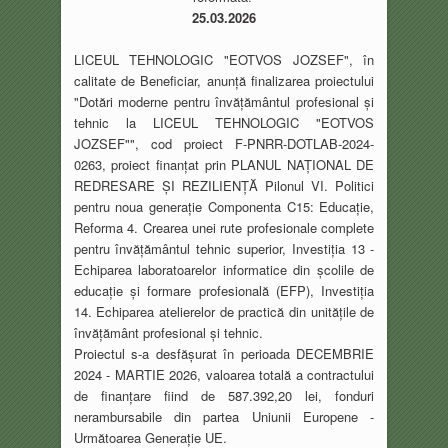
25.03.2026
LICEUL TEHNOLOGIC "EOTVOS JOZSEF", în
calitate de Beneficiar, anunță finalizarea
proiectului
"Dotări moderne pentru învățământul profesional și
tehnic la LICEUL
TEHNOLOGIC "EOTVOS
JOZSEF"", cod proiect F-PNRR-DOTLAB-2024-
0263, proiect
finanțat prin PLANUL NAȚIONAL DE
REDRESARE ȘI REZILIENȚĂ Pilonul VI. Politici
pentru
noua generație Componenta C15: Educație,
Reforma 4. Crearea unei rute profesionale
complete
pentru învățământul tehnic superior, Investiția 13 -
Echiparea laboratoarelor
informatice din școlile de
educație și formare profesională (EFP), Investiția
14. Echiparea
atelierelor de practică din unitățile de
învățământ profesional și tehnic.
Proiectul s-a desfășurat în perioada DECEMBRIE
2024 - MARTIE 2026, valoarea totală a
contractului
de finanțare fiind de 587.392,20 lei, fonduri
nerambursabile din partea Uniunii
Europene -
Următoarea Generație UE.