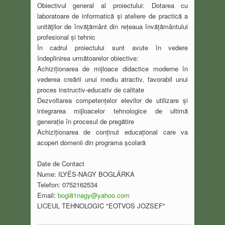
Obiectivul general al proiectului: Dotarea cu
laboratoare de informatică și ateliere de
practică a
unităţilor de învăţământ din rețeaua învățământului
profesional și tehnic
În cadrul proiectului sunt avute în vedere
îndeplinirea următoarelor obiective:
Achiziționarea de mijloace didactice moderne în
vederea creării unui mediu atractiv,
favorabil unui
proces instructiv-educativ de calitate
Dezvoltarea competențelor elevilor de utilizare și
integrarea mijloacelor tehnologice de
ultimă
generație în procesul de pregătire
Achiziționarea de conținut educațional care va
acoperi domenii din programa școlară
Date de Contact
Nume: ILYÉS-NAGY BOGLÁRKA
Telefon: 0752162534
Email:
bogi81nagy@yahoo.com
LICEUL TEHNOLOGIC "EOTVOS
JOZSEF"