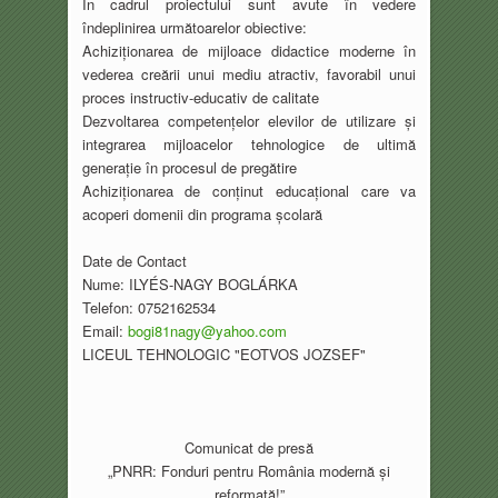
În cadrul proiectului sunt avute în vedere
îndeplinirea următoarelor obiective:
Achiziționarea de mijloace didactice moderne în
vederea creării unui mediu atractiv,
favorabil unui
proces instructiv-educativ de calitate
Dezvoltarea competențelor elevilor de utilizare și
integrarea mijloacelor tehnologice de
ultimă
generație în procesul de pregătire
Achiziționarea de conținut educațional care va
acoperi domenii din programa școlară
Date de Contact
Nume: ILYÉS-NAGY BOGLÁRKA
Telefon: 0752162534
Email:
bogi81nagy@yahoo.com
LICEUL TEHNOLOGIC "EOTVOS
JOZSEF"
Comunicat de presă
„PNRR: Fonduri pentru România modernă și
reformată!”