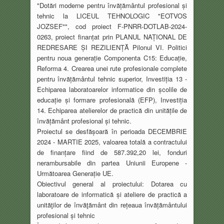
"Dotări moderne pentru învățământul profesional și
tehnic la LICEUL
TEHNOLOGIC "EOTVOS
JOZSEF"", cod proiect F-PNRR-DOTLAB-2024-
0263, proiect
finanțat prin PLANUL NAȚIONAL DE
REDRESARE ȘI REZILIENȚĂ Pilonul VI. Politici
pentru
noua generație Componenta C15: Educație,
Reforma 4. Crearea unei rute profesionale
complete
pentru învățământul tehnic superior, Investiția 13 -
Echiparea laboratoarelor
informatice din școlile de
educație și formare profesională (EFP), Investiția
14. Echiparea
atelierelor de practică din unitățile de
învățământ profesional și tehnic.
Proiectul se desfășoară în perioada DECEMBRIE
2024 - MARTIE 2025, valoarea totală a
contractului
de finanțare fiind de 587.392,20 lei, fonduri
nerambursabile din partea Uniunii
Europene -
Următoarea Generație UE.
Obiectivul general al proiectului: Dotarea cu
laboratoare de informatică și ateliere de
practică a
unităţilor de învăţământ din rețeaua învățământului
profesional și tehnic