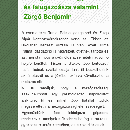
és falugazdásza valamint
Zörgő Benjámin
A csemetéket Trinfa Pálma igazgatónő és Fülöp
Alpár kertészmérnök-tanár vette át. Ebben az
iskolában kertész osztály is van, ezért Trinfa
Pálma igazgatónő is nagyszerű ötletnek tartotta és
azt mondta, hogy a gyümölcsfacsemeték nagyon jó
helyre kerültek, hiszen a diákok több kertészeti
fázist tudnak ezáltal elsajátítani, itt beszélhetünk
az ültetésről és a jövőbe tekintve következhet a
metszés stb.
Mi is reméljük, hogy a mezőgazdasági
szaklíceummal egy gyümölcsöző kapcsolatot
alakítunk ki és minél több fiatallal tudjuk
megszerettetni a mezőgazdasági élet szépségeit.
Egyesületünk több feldolgozó gépsorral
rendelkezik, amelyek működését be fogjuk mutatni,
gyakorlati oktatás keretében, az iskola diákjainak.