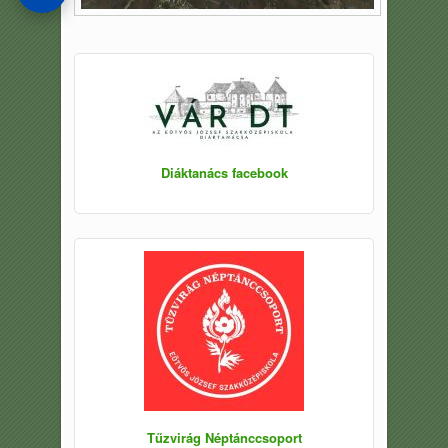
Diáktanács facebook
Tűzvirág Néptánccsoport