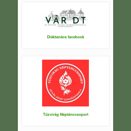
Diáktanács facebook
Tűzvirág Néptánccsoport