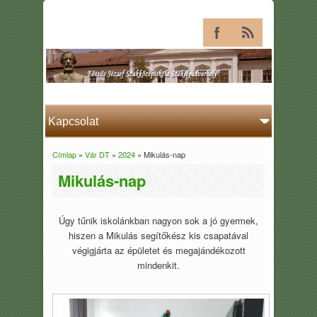
Címlap
»
Vár DT
»
2024
» Mikulás-nap
Jelenlegi hely
Mikulás-nap
Úgy tűnik iskolánkban nagyon sok a jó gyermek,
hiszen a Mikulás segítőkész kis csapatával
végigjárta az épületet és megajándékozott
mindenkit.