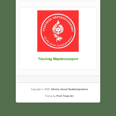
Tűzvirág Néptánccsoport
Copyright © 2026,
Eötvös József Szakközépiskola
Theme by
Profi Trade Srl