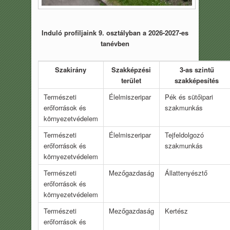
Induló profiljaink 9. osztályban a 2026-2027-e
s
tanévben
Szakirány
Szakképzési
3-as szintű
terület
szakképesítés
Természeti
Élelmiszeripar
Pék és sütőipari
erőforrások és
szakmunkás
környezetvédelem
Természeti
Élelmiszeripar
Tejfeldolgozó
erőforrások és
szakmunkás
környezetvédelem
Természeti
Mezőgazdaság
Állattenyésztő
erőforrások és
környezetvédelem
Természeti
Mezőgazdaság
Kertész
erőforrások és