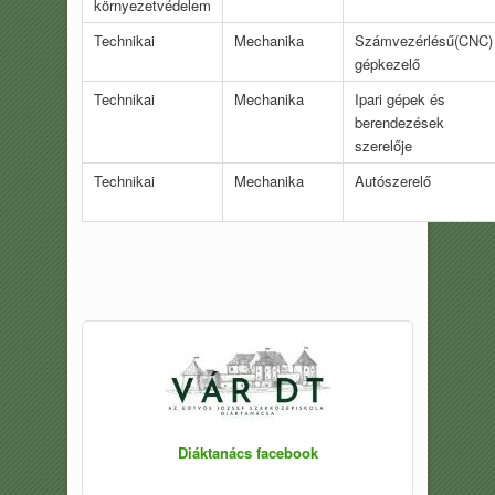
környezetvédelem
Technikai
Mechanika
Számvezérlésű(CNC)
gépkezelő
Technikai
Mechanika
Ipari gépek és
berendezések
szerelője
Technikai
Mechanika
Autószerelő
Diáktanács facebook