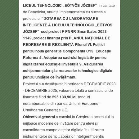
LICEUL TEHNOLOGIC
„EÖTVÖS JÓZSEF”
în calitate
de Beneficiar, anunță implementarea cu succes a
proiectului
"DOTAREA CU LABORATOARE
INTELIGENTE A LICEULUI TEHNOLOGIC „EÖTVÖS
JÓZSEF” cod proiect F-PNRR-SmartLabs-2023-
1149, proiect finanțat prin PLANUL NAȚIONAL DE
REDRESARE ȘI REZILIENȚĂ Pilonul VI. Politici
pentru noua generație Componenta C15: Educație
Reforma 5. Adoptarea cadrului legislativ pentru
digitalizarea educației Investiția 9. Asigurarea
echipamentelor și a resurselor tehnologice digitale
pentru unitățile de învățământ.
Proiectul s-a desfășurat în perioada DECEMBRIE 2023
- DECEMBRIE 2025, valoarea totală a contractului de
finanțare fiind de
295.133,90 lei
, fonduri
nerambursabile din partea Uniunii Europene -
Următoarea Generație UE.
Obiectivul general
a constat în Creșterea accesului la
mijloace moderne de învățare pentru elevi și
consolidarea competențelor digitale în utilizarea
instrumentelor de tip „laborator inteligent” pentru