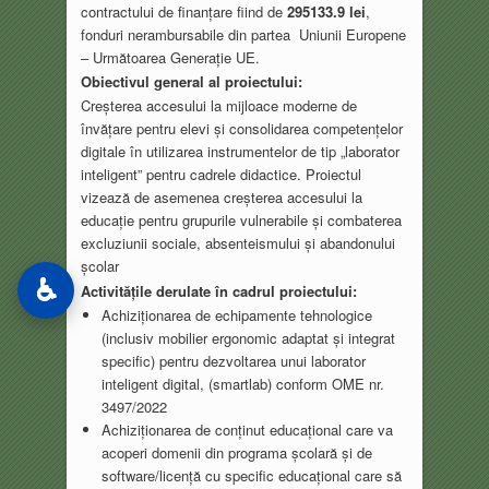
contractului de finanțare fiind de
295133.9 lei
,
fonduri nerambursabile din partea Uniunii Europene
– Următoarea Generație UE.
Obiectivul general al proiectului:
Creșterea accesului la mijloace moderne de
învățare pentru elevi și consolidarea competențelor
digitale în utilizarea instrumentelor de tip „laborator
inteligent” pentru cadrele didactice. Proiectul
vizează de asemenea creșterea accesului la
educație pentru grupurile vulnerabile și combaterea
excluziunii sociale, absenteismului și abandonului
școlar
♿
Activitățile derulate în cadrul proiectului:
Achiziționarea de echipamente tehnologice
(inclusiv mobilier ergonomic adaptat și integrat
specific) pentru dezvoltarea unui laborator
inteligent digital, (smartlab) conform OME nr.
3497/2022
Achiziționarea de conținut educațional care va
acoperi domenii din programa școlară și de
software/licență cu specific educațional care să