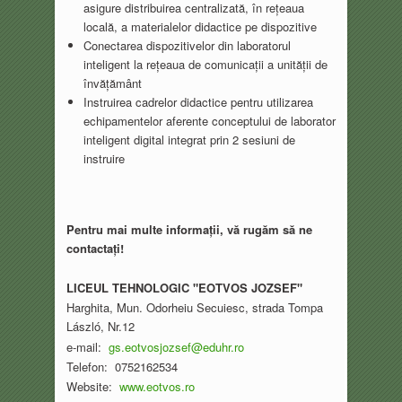
asigure distribuirea centralizată, în rețeaua
locală, a materialelor didactice pe dispozitive
Conectarea dispozitivelor din laboratorul
inteligent la rețeaua de comunicații a unității de
învățământ
Instruirea cadrelor didactice pentru utilizarea
echipamentelor aferente conceptului de laborator
inteligent digital integrat prin 2 sesiuni de
instruire
Pentru mai multe informații, vă rugăm să ne
contactați!
LICEUL TEHNOLOGIC "EOTVOS JOZSEF"
Harghita, Mun. Odorheiu Secuiesc, strada Tompa
László, Nr.12
e-mail:
gs.eotvosjozsef@eduhr.ro
Telefon: 0752162534
Website:
www.eotvos.ro