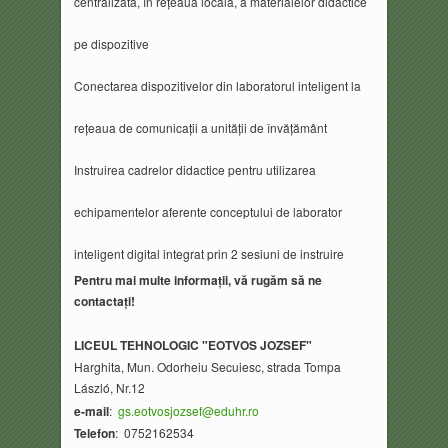
centralizată, în rețeaua locală, a materialelor didactice
pe dispozitive
Conectarea dispozitivelor din laboratorul inteligent la
rețeaua de comunicații a unității de învățământ
Instruirea cadrelor didactice pentru utilizarea
echipamentelor aferente conceptului de laborator
inteligent digital integrat prin 2 sesiuni de instruire
Pentru mai multe informa
ț
ii, v
ă
rug
ă
m s
ă
ne
contacta
ț
i!
LICEUL TEHNOLOGIC "EOTVOS JOZSEF"
Harghita, Mun. Odorheiu Secuiesc, strada Tompa
László, Nr.12
e-mail
:
gs.eotvosjozsef@eduhr.ro
Telefon
: 0752162534