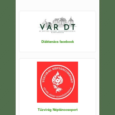
Diáktanács facebook
Tűzvirág Néptánccsoport