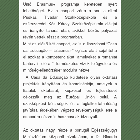
Unió Erasmus+ programja keretében nyert
lehetőséget. Ez a csoport zárta a sort a ditrói
Puskás Tivadar Szakközépiskola és a
csíkszeredai Kós Károly Szakközépiskola diákjai
és irányító tanárai után, akikkel közös pályázat
révén vettek részt a programban.
Mint az előző két csoport, ez is a lisszaboni “Casa
da Educação – Erasmus+” égisze alatt sajátította
el azokat a kompetenciákat, amelyeket a romániai
tanterv ír elő a “ Természetes vizek felügyelete és
minőség-ellenőrzése” modulra nézve.
A Casa da Educação küldetése olyan oktatási
projektek irányítása és koordinációja, amelyek a
fiatalok oktatását, képzését és fejlesztését
célozzák meg az Európai Unión belül. A
szakképzési készségek és a foglalkoztathatóság
javítása érdekében végzett tevékenységük erre a
csoportra nézve is hasznosnak bizonyult.
Az oktatás nagy része a portugál Egészségügyi
Minisztérium központi hivatalában, a Dr. Ricardo