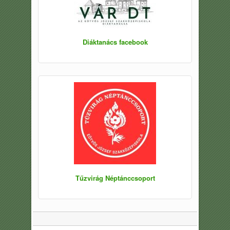
Diáktanács facebook
Tűzvirág Néptánccsoport