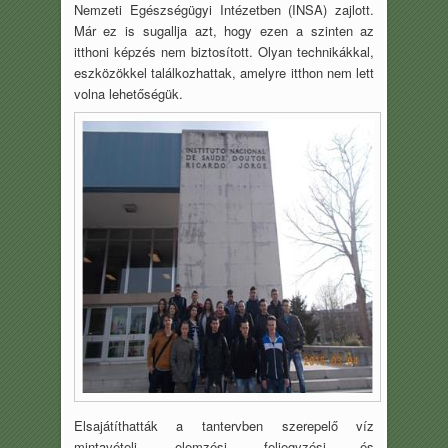
Nemzeti Egészségügyi Intézetben (INSA) zajlott.
Már ez is sugallja azt, hogy ezen a szinten az
itthoni képzés nem biztosított. Olyan technikákkal,
eszközökkel találkozhattak, amelyre itthon nem lett
volna lehetőségük.
Elsajátíthatták a tantervben szerepelő víz
mintavételi, elemzési, feljegyzési és