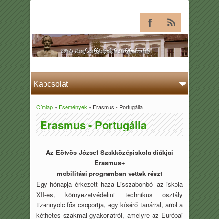
Címlap
»
Események
» Erasmus - Portugália
Jelenlegi hely
Erasmus - Portugália
Az Eötvös József Szakközépiskola diákjai
Erasmus+
mobilitási programban vettek részt
Egy hónapja érkezett haza Lisszabonból az iskola
XII-es, környezetvédelmi technikus osztály
tizennyolc fős csoportja, egy kísérő tanárral, arról a
kéthetes szakmai gyakorlatról, amelyre az Európai