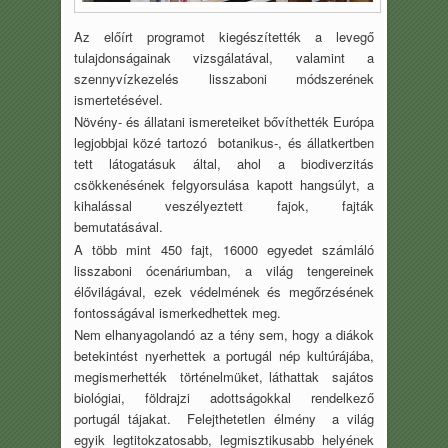
Az előírt programot kiegészítették a levegő
tulajdonságainak vizsgálatával, valamint a
szennyvízkezelés lisszaboni módszerének
ismertetésével.
Növény- és állatani ismereteiket bővíthették Európa
legjobbjai közé tartozó botanikus-, és állatkertben
tett látogatásuk által, ahol a biodiverzitás
csökkenésének felgyorsulása kapott hangsúlyt, a
kihalással veszélyeztett fajok, fajták
bemutatásával.
A több mint 450 fajt, 16000 egyedet számláló
lisszaboni ócenáriumban, a világ tengereinek
élővilágával, ezek védelmének és megőrzésének
fontosságával ismerkedhettek meg.
Nem elhanyagolandó az a tény sem, hogy a diákok
betekintést nyerhettek a portugál nép kultúrájába,
megismerhették történelmüket, láthattak sajátos
biológiai, földrajzi adottságokkal rendelkező
portugál tájakat. Felejthetetlen élmény a világ
egyik legtitokzatosabb, legmisztikusabb helyének