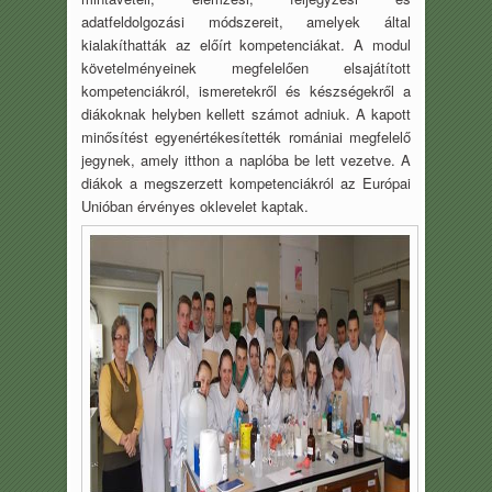
adatfeldolgozási módszereit, amelyek által
kialakíthatták az előírt kompetenciákat. A modul
követelményeinek megfelelően elsajátított
kompetenciákról, ismeretekről és készségekről a
diákoknak helyben kellett számot adniuk. A kapott
minősítést egyenértékesítették romániai megfelelő
jegynek, amely itthon a naplóba be lett vezetve. A
diákok a megszerzett kompetenciákról az Európai
Unióban érvényes oklevelet kaptak.