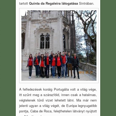
tartott
Quinta da Regaleira látogatása
Sintrában.
A felfedezések koráig Portugália volt a világ vége,
itt szűnt meg a szárazföld, innen csak a hatalmas,
végtelenek tűnő vizet lehetett látni. Ma már nem
jelenti ugyan a világ végét, de Európa legnyugatibb
pontja, Caba de Roca, felejthetelen látványt nyújtott