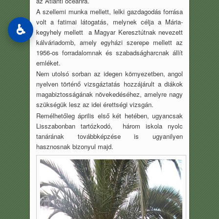
az Atlanti oceánra.
A szellemi munka mellett, lelki gazdagodás forrása
volt a fatimai látogatás, melynek célja a Mária-
♿
kegyhely mellett a Magyar Keresztútnak nevezett
kálváriadomb, amely egyházi szerepe mellett az
1956-os forradalomnak és szabadságharcnak állít
emléket.
Nem utolsó sorban az idegen környezetben, angol
nyelven történő vizsgáztatás hozzájárult a diákok
magabiztosságának növekedéséhez, amelyre nagy
szükségük lesz az idei érettségi vizsgán.
Remélhetőleg április első két hetében, ugyancsak
Lisszabonban tartózkodó, három iskola nyolc
tanárának továbbképzése is ugyanilyen
hasznosnak bizonyul majd.