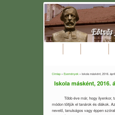
Home
Hírek
Események
Kapcsolat
Címlap
»
Események
» Iskola másként, 2016. ápril
Jelenlegi hely
Iskola másként, 2016. á
Több éve már, hogy ilyenkor, tava
módon töltjük el tanárok és diákok. A
nevelő, tanulságos vagy éppen szórak