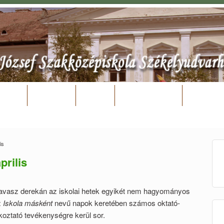
Rólunk
Bentlakás
Vár DT
Dokumentumok
Támogató
is
prilis
sz derekán az iskolai hetek egyikét nem hagyományos
z
Iskola másként
nevű napok keretében számos oktató-
oztató tevékenységre kerül sor.