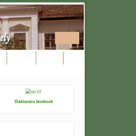
k
SmartLab
DOTLAB
Diáktanács facebook