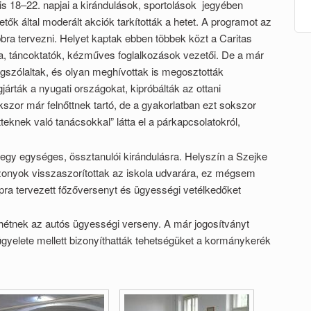
8–22. napjai a kirándulások, sportolások jegyében
tők által moderált akciók tarkították a hetet. A programot az
bra tervezni. Helyet kaptak ebben többek közt a Caritas
a, táncoktatók, kézműves foglalkozások vezetői. De a már
gszólaltak, és olyan meghívottak is megosztották
gjárták a nyugati országokat, kipróbálták az ottani
kszor már felnőttnek tartó, de a gyakorlatban ezt sokszor
tteknek való tanácsokkal” látta el a párkapcsolatokról,
 egységes, össztanulói kirándulásra. Helyszín a Szejke
iszonyok visszaszorítottak az iskola udvarára, ez mégsem
apra tervezett főzőversenyt és ügyességi vetélkedőket
 az autós ügyességi verseny. A már jogosítványt
ügyelete mellett bizonyíthatták tehetségüket a kormánykerék