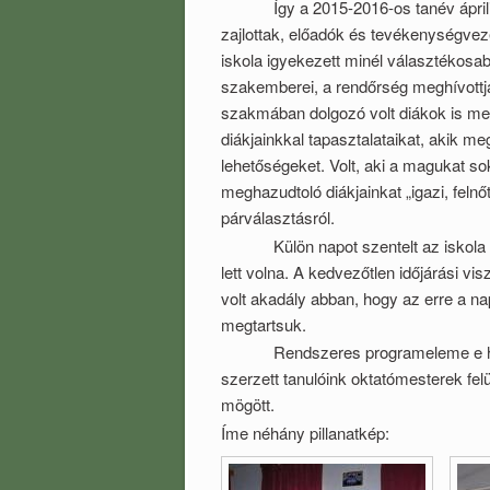
Így a 2015-2016-os tanév április 1
zajlottak, előadók és tevékenységveze
iskola igyekezett minél választékosab
szakemberei, a rendőrség meghívottj
szakmában dolgozó volt diákok is me
diákjainkkal tapasztalataikat, akik me
lehetőségeket. Volt, aki a magukat so
meghazudtoló diákjainkat „igazi, felnő
párválasztásról.
Külön napot szentelt az iskola egy
lett volna. A kedvezőtlen időjárási v
volt akadály abban, hogy az erre a n
megtartsuk.
Rendszeres programeleme e hétnek
szerzett tanulóink oktatómesterek fel
mögött.
Íme néhány pillanatkép: