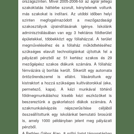
országszinten. Mivel 2005-2006-tól az agrár jellegű
szakoktatás háttérbe szorult, kénytelenek voltunk
más szakokat is indítani. Az utóbbi időben helyi
szinten megfogalmazódott a mezőgazdasági
szakosztályok újraindításának igénye. Iskolánk
adminisztrálásában van egy 3 hektáros földterület
épületekkel, többekközt egy fóliaházzal. A terület
megműveléséhez és a fóliaház működtetéséhez
szükséges elavult technológiánkat újítottuk fel a
pályázati pénzből az 51 kertész szakos és 29
mezőgépész szakos diákunk számára. A fóliaház
fémvázára új borítás került. Sikerült egy automata
öntözőrendszerrel is ellátni. Vásároltunk egy
kistraktort a hozzá szükséges kultivátorokkal (eke,
permetező, kapa). A kézi munkával történő
földmegmunkáláshoz kisebb kézi eszközöket is
beszereztünk a gyakorlatozó diákok számára. A
szakmunkásképzés népszerűsítése céljából
összeállítottunk egy iskolánkat bemutató brosúrát
is, amely 1000 példányban jelent meg pályázati
pénzből.
A Bethlen Gábor Alap 8 millió forint támogatásban