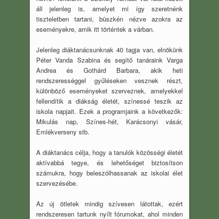
áll jelenleg is, amelyet mi így szeretnénk
tiszteletben tartani, büszkén nézve azokra az
eseményekre, amik itt történtek a várban.
Jelenleg diáktanácsunknak 40 tagja van, elnökünk
Péter Vanda Szabina és segítő tanáraink Varga
Andrea és Gothárd Barbara, akik heti
rendszerességgel gyűléseken vesznek részt,
különböző eseményeket szerveznek, amelyekkel
fellendítik a diákság életét, színessé teszik az
iskola napjait. Ezek a programjaink a következők:
Mikulás nap, Színes-hét, Karácsonyi vásár,
Emlékverseny stb.
A diáktanács célja, hogy a tanulók közösségi életét
aktívabbá tegye, és lehetőséget biztosítson
számukra, hogy beleszólhassanak az iskolai élet
szervezésébe.
Az új ötletek mindig szívesen látottak, ezért
rendszeresen tartunk nyílt fórumokat, ahol minden