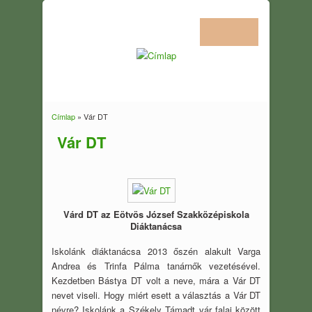
Címlap
» Vár DT
Jelenlegi hely
Vár DT
Várd DT az Eötvös József Szakközépiskola
Diáktanácsa
Iskolánk diáktanácsa 2013 őszén alakult Varga
Andrea és Trinfa Pálma tanárnők vezetésével.
Kezdetben Bástya DT volt a neve, mára a Vár DT
nevet viseli. Hogy miért esett a választás a Vár DT
névre? Iskolánk a Székely Támadt vár falai között