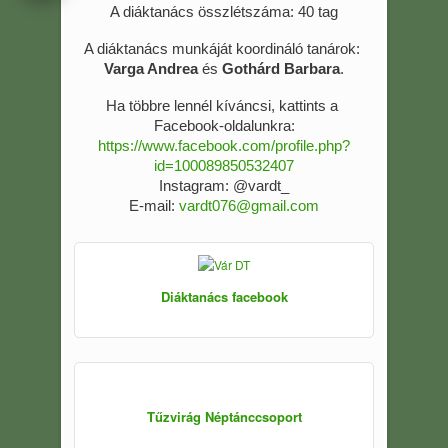
A diáktanács összlétszáma: 40 tag
A diáktanács munkáját koordináló tanárok: 
Varga Andrea
 és 
Gothárd Barbara
.
Ha többre lennél kíváncsi, kattints a 
Facebook-oldalunkra:
https://www.facebook.com/profile.php?
id=100089850532407
Instagram: @vardt_
E-mail: 
vardt076@gmail.com
Diáktanács facebook
Tűzvirág Néptánccsoport