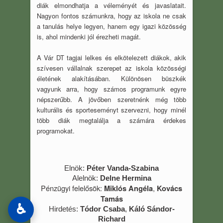
diák elmondhatja a véleményét és javaslatait.
Nagyon fontos számunkra, hogy az iskola ne csak
a tanulás helye legyen, hanem egy igazi közösség
is, ahol mindenki jól érezheti magát.
A Vár DT tagjai lelkes és elkötelezett diákok, akik
szívesen vállalnak szerepet az iskola közösségi
életének alakításában. Különösen büszkék
vagyunk arra, hogy számos programunk egyre
népszerűbb. A jövőben szeretnénk még több
kulturális és sporteseményt szervezni, hogy minél
több diák megtalálja a számára érdekes
programokat.
Elnök: 
Péter Vanda-Szabina
Alelnök: 
Delne Hermina
Pénzügyi felelősök:
,
Miklós Angéla
Kovács
Tamás
♿
Hirdetés:
Tódor Csaba
,
Káló Sándor-
Richard