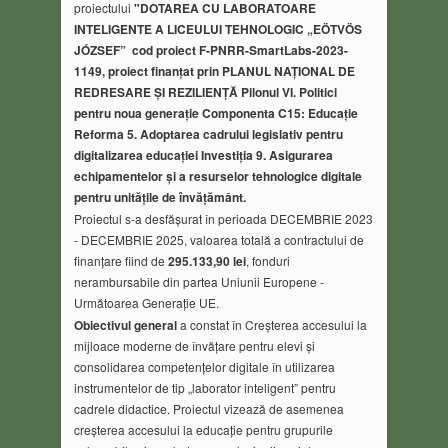
proiectului
"DOTAREA CU LABORATOARE
INTELIGENTE A LICEULUI TEHNOLOGIC „EÖTVÖS
JÓZSEF” cod proiect F-PNRR-SmartLabs-2023-
1149, proiect finanțat prin PLANUL NAȚIONAL DE
REDRESARE ȘI REZILIENȚĂ Pilonul VI. Politici
pentru noua generație Componenta C15: Educație
Reforma 5. Adoptarea cadrului legislativ pentru
digitalizarea educației Investiția 9. Asigurarea
echipamentelor și a resurselor tehnologice digitale
pentru unitățile de învățământ.
Proiectul s-a desfășurat în perioada DECEMBRIE 2023
- DECEMBRIE 2025, valoarea totală a contractului de
finanțare fiind de
295.133,90 lei
, fonduri
nerambursabile din partea Uniunii Europene -
Următoarea Generație UE.
Obiectivul general
a constat în Creșterea accesului la
mijloace moderne de învățare pentru elevi și
consolidarea competențelor digitale în utilizarea
instrumentelor de tip „laborator inteligent” pentru
cadrele didactice. Proiectul vizează de asemenea
creșterea accesului la educație pentru grupurile