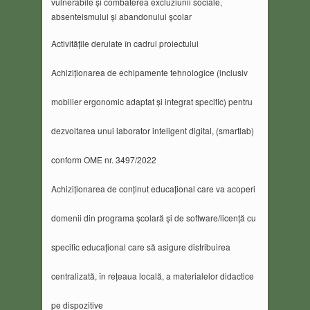
vulnerabile și combaterea excluziunii sociale,
absenteismului și abandonului școlar
Activitățile derulate în cadrul proiectului
Achiziționarea de echipamente tehnologice (inclusiv
mobilier ergonomic adaptat și integrat specific) pentru
dezvoltarea unui laborator inteligent digital, (smartlab)
conform OME nr. 3497/2022
Achiziționarea de conținut educațional care va acoperi
domenii din programa școlară și de software/licență cu
specific educațional care să asigure distribuirea
centralizată, în rețeaua locală, a materialelor didactice
pe dispozitive