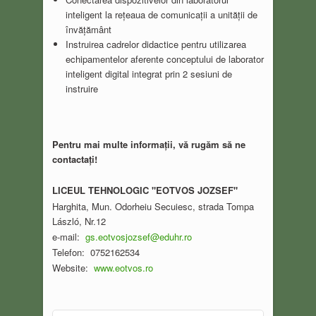
inteligent la rețeaua de comunicații a unității de
învățământ
Instruirea cadrelor didactice pentru utilizarea
echipamentelor aferente conceptului de laborator
inteligent digital integrat prin 2 sesiuni de
instruire
Pentru mai multe informații, vă rugăm să ne
contactați!
LICEUL TEHNOLOGIC "EOTVOS JOZSEF"
Harghita, Mun. Odorheiu Secuiesc, strada Tompa
László, Nr.12
e-mail:
gs.eotvosjozsef@eduhr.ro
Telefon: 0752162534
Website:
www.eotvos.ro