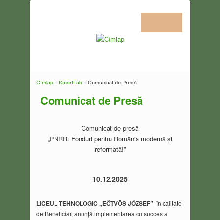
Címlap
»
SmartLab
» Comunicat de Presă
Jelenlegi hely
Comunicat de Presă
Comunicat de presă
„PNRR: Fonduri pentru România modernă și
reformată!”
10.12.2025
LICEUL TEHNOLOGIC
„EÖTVÖS JÓZSEF”
în calitate
de Beneficiar, anunță implementarea cu succes a