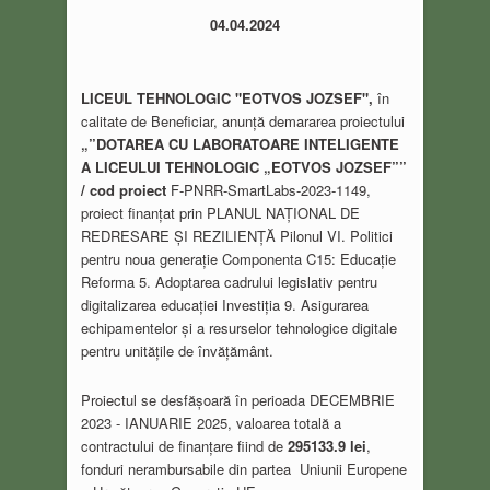
04.04.2024
LICEUL TEHNOLOGIC "EOTVOS JOZSEF",
în
calitate de Beneficiar, anunță demararea proiectului
„”DOTAREA CU LABORATOARE INTELIGENTE
A LICEULUI TEHNOLOGIC „EOTVOS JOZSEF””
/ cod proiect
F-PNRR-SmartLabs-2023-1149,
proiect finanțat prin PLANUL NAȚIONAL DE
REDRESARE ȘI REZILIENȚĂ Pilonul VI. Politici
pentru noua generație Componenta C15: Educație
Reforma 5. Adoptarea cadrului legislativ pentru
digitalizarea educației Investiția 9. Asigurarea
echipamentelor și a resurselor tehnologice digitale
pentru unitățile de învățământ.
Proiectul se desfășoară în perioada DECEMBRIE
2023 - IANUARIE 2025, valoarea totală a
contractului de finanțare fiind de
295133.9 lei
,
fonduri nerambursabile din partea Uniunii Europene