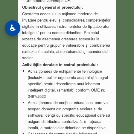
– Următoarea Generație UE.
Obiectivul general al proiectului:
Creșterea accesului la mijloace moderne de
învățare pentru elevi și consolidarea competențelor
digitale în utilizarea instrumentelor de tip „laborator
♿
inteligent” pentru cadrele didactice. Proiectul
vizează de asemenea creșterea accesului la
educație pentru grupurile vulnerabile și combaterea
excluziunii sociale, absenteismului și abandonului
școlar
Activitățile derulate în cadrul proiectului:
Achiziționarea de echipamente tehnologice
(inclusiv mobilier ergonomic adaptat și integrat
specific) pentru dezvoltarea unui laborator
inteligent digital, (smartlab) conform OME nr.
3497/2022
Achiziționarea de conținut educațional care va
acoperi domenii din programa școlară și de
software/licență cu specific educațional care să
asigure distribuirea centralizată, în rețeaua
locală, a materialelor didactice pe dispozitive
Conectarea dispozitivelor din laboratorul