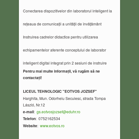
Conectarea dispozitivelor din laboratorul inteligent la
rețeaua de comunicații a unității de învățământ
Instruirea cadrelor didactice pentru utilizarea
echipamentelor aferente conceptului de laborator
inteligent digital integrat prin 2 sesiuni de instruire
Pentru mai multe informa
ț
ii, v
ă
rug
ă
m s
ă
ne
contacta
ț
i!
LICEUL TEHNOLOGIC "EOTVOS JOZSEF"
Harghita, Mun. Odorheiu Secuiesc, strada Tompa
László, Nr.12
e-mail
:
gs.eotvosjozsef@eduhr.ro
Telefon
: 0752162534
Website
:
www.eotvos.ro