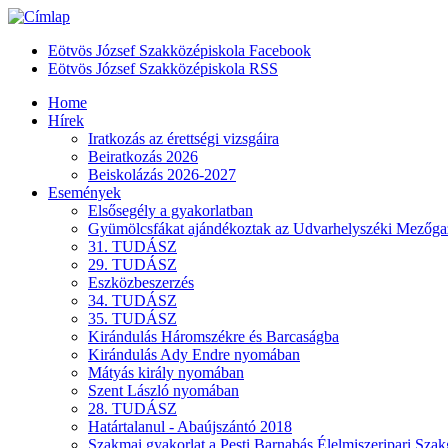
Eötvös József Szakközépiskola Facebook
Eötvös József Szakközépiskola RSS
Home
Hírek
Iratkozás az érettségi vizsgáira
Beiratkozás 2026
Beiskolázás 2026-2027
Események
Elsősegély a gyakorlatban
Gyümölcsfákat ajándékoztak az Udvarhelyszéki Mezőgaz
31. TUDÁSZ
29. TUDÁSZ
Eszközbeszerzés
34. TUDÁSZ
35. TUDÁSZ
Kirándulás Háromszékre és Barcaságba
Kirándulás Ady Endre nyomában
Mátyás király nyomában
Szent László nyomában
28. TUDÁSZ
Határtalanul - Abaújszántó 2018
Szakmai gyakorlat a Pesti Barnabás Élelmiszeripari Sz