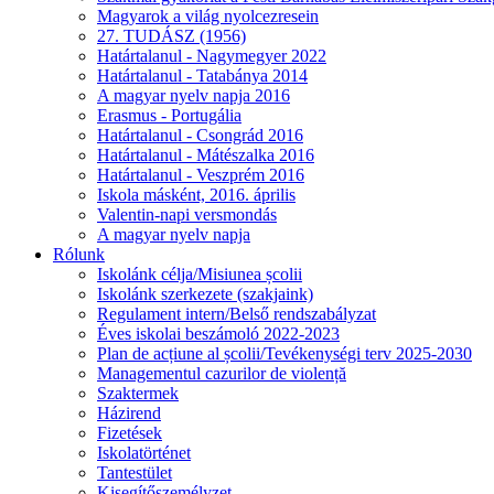
Magyarok a világ nyolcezresein
27. TUDÁSZ (1956)
Határtalanul - Nagymegyer 2022
Határtalanul - Tatabánya 2014
A magyar nyelv napja 2016
Erasmus - Portugália
Határtalanul - Csongrád 2016
Határtalanul - Mátészalka 2016
Határtalanul - Veszprém 2016
Iskola másként, 2016. április
Valentin-napi versmondás
A magyar nyelv napja
Rólunk
Iskolánk célja/Misiunea școlii
Iskolánk szerkezete (szakjaink)
Regulament intern/Belső rendszabályzat
Éves iskolai beszámoló 2022-2023
Plan de acțiune al școlii/Tevékenységi terv 2025-2030
Managementul cazurilor de violență
Szaktermek
Házirend
Fizetések
Iskolatörténet
Tantestület
Kisegítőszemélyzet