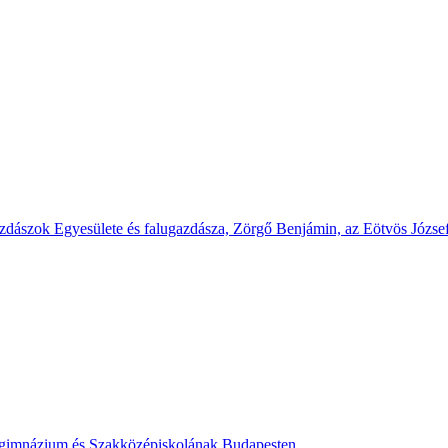
dászok Egyesülete és falugazdásza, Zörgő Benjámin, az Eötvös Józse
akgimnázium és Szakközépiskolának Budapesten