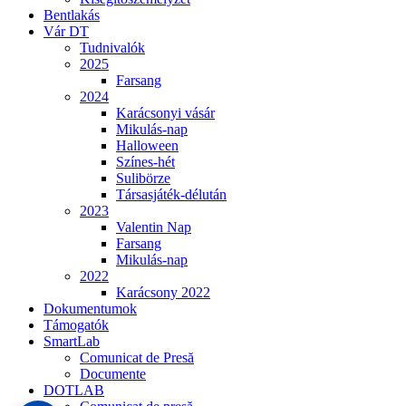
Bentlakás
Vár DT
Tudnivalók
2025
Farsang
2024
Karácsonyi vásár
Mikulás-nap
Halloween
Színes-hét
Sulibörze
Társasjáték-délután
2023
Valentin Nap
Farsang
Mikulás-nap
2022
Karácsony 2022
Dokumentumok
Támogatók
SmartLab
Comunicat de Presă
Documente
DOTLAB