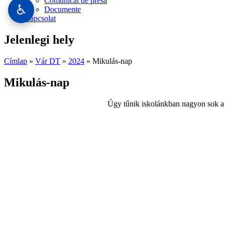
Comunicat de presă
♿
Documente
Kapcsolat
Jelenlegi hely
Címlap
»
Vár DT
»
2024
» Mikulás-nap
Mikulás-nap
Úgy tűnik iskolánkban nagyon sok a j