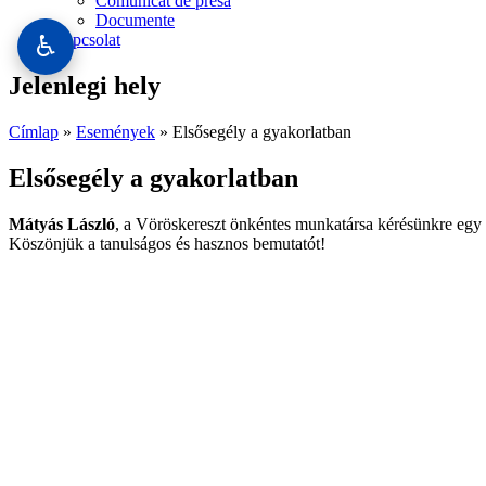
Comunicat de presă
Documente
♿
Kapcsolat
Jelenlegi hely
Címlap
»
Események
» Elsősegély a gyakorlatban
Elsősegély a gyakorlatban
Mátyás László
, a Vöröskereszt önkéntes munkatársa kérésünkre egy g
Köszönjük a tanulságos és hasznos bemutatót!