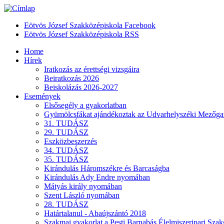
Eötvös József Szakközépiskola Facebook
Eötvös József Szakközépiskola RSS
Home
Hírek
Iratkozás az érettségi vizsgáira
Beiratkozás 2026
Beiskolázás 2026-2027
Események
Elsősegély a gyakorlatban
Gyümölcsfákat ajándékoztak az Udvarhelyszéki Mezőgaz
31. TUDÁSZ
29. TUDÁSZ
Eszközbeszerzés
34. TUDÁSZ
35. TUDÁSZ
Kirándulás Háromszékre és Barcaságba
Kirándulás Ady Endre nyomában
Mátyás király nyomában
Szent László nyomában
28. TUDÁSZ
Határtalanul - Abaújszántó 2018
Szakmai gyakorlat a Pesti Barnabás Élelmiszeripari Sz