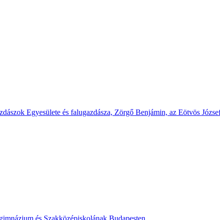
dászok Egyesülete és falugazdásza, Zörgő Benjámin, az Eötvös Józse
akgimnázium és Szakközépiskolának Budapesten