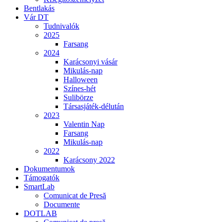
Bentlakás
Vár DT
Tudnivalók
2025
Farsang
2024
Karácsonyi vásár
Mikulás-nap
Halloween
Színes-hét
Sulibörze
Társasjáték-délután
2023
Valentin Nap
Farsang
Mikulás-nap
2022
Karácsony 2022
Dokumentumok
Támogatók
SmartLab
Comunicat de Presă
Documente
DOTLAB