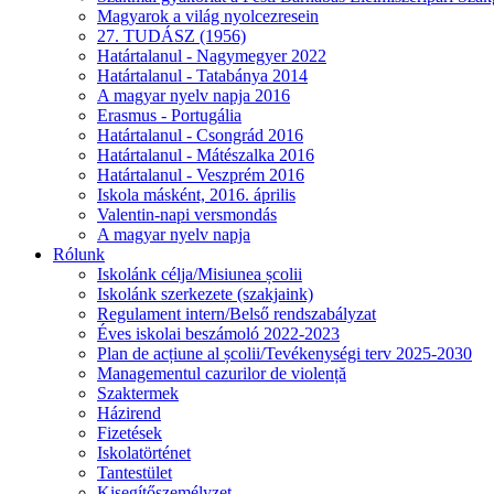
Magyarok a világ nyolcezresein
27. TUDÁSZ (1956)
Határtalanul - Nagymegyer 2022
Határtalanul - Tatabánya 2014
A magyar nyelv napja 2016
Erasmus - Portugália
Határtalanul - Csongrád 2016
Határtalanul - Mátészalka 2016
Határtalanul - Veszprém 2016
Iskola másként, 2016. április
Valentin-napi versmondás
A magyar nyelv napja
Rólunk
Iskolánk célja/Misiunea școlii
Iskolánk szerkezete (szakjaink)
Regulament intern/Belső rendszabályzat
Éves iskolai beszámoló 2022-2023
Plan de acțiune al școlii/Tevékenységi terv 2025-2030
Managementul cazurilor de violență
Szaktermek
Házirend
Fizetések
Iskolatörténet
Tantestület
Kisegítőszemélyzet