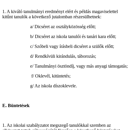
1. A kiváló tanulmányi eredményt elért és példás magaviselettel
kitűnt tanulók a következő jutalomban részesülhetnek:
a/ Dicséret az osztályközösség előtt;
b/ Dicséret az iskola tanulói és tanári kara előtt;
c/ Szóbeli vagy írásbeli dicséret a szülők előtt;
d/ Rendkívüli kirándulás, táborozás;
e/ Tanulmányi ösztöndíj, vagy más anyagi támogatás;
f/ Oklevél, kitüntetés;
g/ Az iskola díszoklevele.
E. Büntetések
1. Az iskolai szabályzatot megszegő tanulókkal szemben az