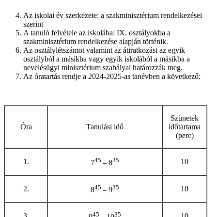
Az iskolai év szerkezete: a szakminisztérium rendelkezései
szerint
A tanuló felvétele az iskolába: IX. osztályokba a
szakminisztérium rendelkezése alapján történik.
Az osztálylétszámot valamint az átiratkozást az egyik
osztályból a másikba vagy egyik iskolából a másikba a
nevelésügyi minisztérium szabályai határozzák meg.
Az óratartás rendje a 2024-2025-as tanévben a következő:
Szünetek
Óra
Tanulási idő
időtartama
(perc)
45
35
1.
10
7
– 8
45
35
2.
10
8
– 9
45
35
3.
10
9
– 10