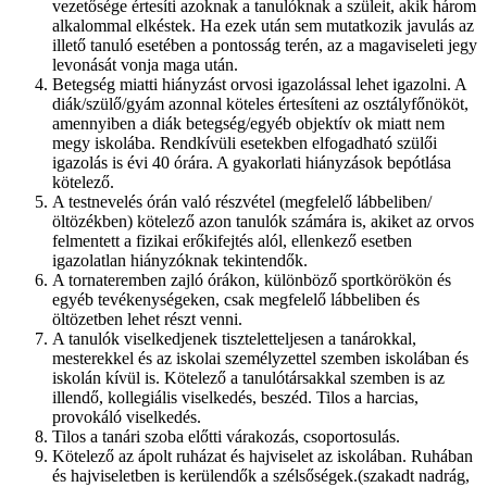
vezetősége értesíti azoknak a tanulóknak a szüleit, akik három
alkalommal elkéstek. Ha ezek után sem mutatkozik javulás az
illető tanuló esetében a pontosság terén, az a magaviseleti jegy
levonását vonja maga után.
Betegség miatti hiányzást orvosi igazolással lehet igazolni. A
diák/szülő/gyám azonnal köteles értesíteni az osztályfőnököt,
amennyiben a diák betegség/egyéb objektív ok miatt nem
megy iskolába. Rendkívüli esetekben elfogadható szülői
igazolás is évi 40 órára. A gyakorlati hiányzások bepótlása
kötelező.
A testnevelés órán való részvétel (megfelelő lábbeliben/
öltözékben) kötelező azon tanulók számára is, akiket az orvos
felmentett a fizikai erőkifejtés alól, ellenkező esetben
igazolatlan hiányzóknak tekintendők.
A tornateremben zajló órákon, különböző sportkörökön és
egyéb tevékenységeken, csak megfelelő lábbeliben és
öltözetben lehet részt venni.
A tanulók viselkedjenek tiszteletteljesen a tanárokkal,
mesterekkel és az iskolai személyzettel szemben iskolában és
iskolán kívül is. Kötelező a tanulótársakkal szemben is az
illendő, kollegiális viselkedés, beszéd. Tilos a harcias,
provokáló viselkedés.
Tilos a tanári szoba előtti várakozás, csoportosulás.
Kötelező az ápolt ruházat és hajviselet az iskolában. Ruhában
és hajviseletben is kerülendők a szélsőségek.(szakadt nadrág,