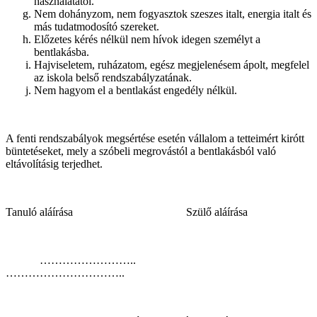
használatától.
Nem dohányzom, nem fogyasztok szeszes italt, energia italt és
más tudatmodosító szereket.
Előzetes kérés nélkül nem hívok idegen személyt a
bentlakásba.
Hajviseletem, ruházatom, egész megjelenésem ápolt, megfelel
az iskola belső rendszabályzatának.
Nem hagyom el a bentlakást engedély nélkül.
A fenti rendszabályok megsértése esetén vállalom a tetteimért kirótt
büntetéseket, mely a szóbeli megrovástól a bentlakásból való
eltávolításig terjedhet.
Tanuló aláírása Szülő aláírása
……………………..
…………………………..