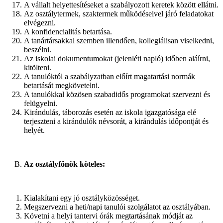
A vállalt helyettesítéseket a szabályozott keretek között ellátni.
Az osztálytermek, szaktermek működéseivel járó feladatokat
elvégezni.
A konfidencialitás betartása.
A tanártársakkal szemben illendően, kollegiálisan viselkedni,
beszélni.
Az iskolai dokumentumokat (jelenléti napló) időben aláírni,
kitölteni.
A tanulóktól a szabályzatban előírt magatartási normák
betartását megkövetelni.
A tanulókkal közösen szabadidős programokat szervezni és
felügyelni.
Kirándulás, táborozás esetén az iskola igazgatósága elé
terjeszteni a kirándulók névsorát, a kirándulás időpontját és
helyét.
Az osztályfőnök köteles:
Kialakítani egy jó osztályközösséget.
Megszervezni a heti/napi tanulói szolgálatot az osztályában.
Követni a helyi tantervi órák megtartásának módját az