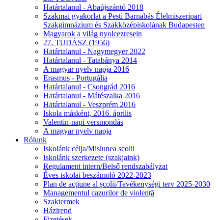
Határtalanul - Abaújszántó 2018
Szakmai gyakorlat a Pesti Barnabás Élelmiszeripari
Szakgimnázium és Szakközépiskolának Budapesten
Magyarok a világ nyolcezresein
27. TUDÁSZ (1956)
Határtalanul - Nagymegyer 2022
Határtalanul - Tatabánya 2014
A magyar nyelv napja 2016
Erasmus - Portugália
Határtalanul - Csongrád 2016
Határtalanul - Mátészalka 2016
Határtalanul - Veszprém 2016
Iskola másként, 2016. április
Valentin-napi versmondás
A magyar nyelv napja
Rólunk
Iskolánk célja/Misiunea școlii
Iskolánk szerkezete (szakjaink)
Regulament intern/Belső rendszabályzat
Éves iskolai beszámoló 2022-2023
Plan de acțiune al școlii/Tevékenységi terv 2025-2030
Managementul cazurilor de violență
Szaktermek
Házirend
Fizetések