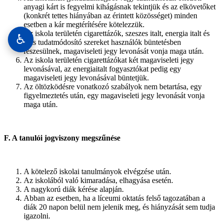
anyagi kárt is fegyelmi kihágásnak tekintjük és az elkövetőket
(konkrét tettes hiányában az érintett közösséget) minden
esetben a kár megtérítésére kötelezzük.
Az iskola területén cigarettázók, szeszes italt, energia italt és
♿
más tudatmódosító szereket használók büntetésben
részesülnek, magaviseleti jegy levonását vonja maga után.
Az iskola területén cigarettázókat két magaviseleti jegy
levonásával, az energiaitalt fogyasztókat pedig egy
magaviseleti jegy levonásával büntetjük.
Az öltözködésre vonatkozó szabályok nem betartása, egy
figyelmeztetés után, egy magaviseleti jegy levonását vonja
maga után.
F. A tanulói jogviszony megszűnése
A kötelező iskolai tanulmányok elvégzése után.
Az iskolából való kimaradása, elhagyása esetén.
A nagykorú diák kérése alapján.
Abban az esetben, ha a líceumi oktatás felső tagozatában a
diák 20 napon belül nem jelenik meg, és hiányzását sem tudja
igazolni.