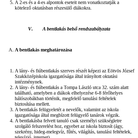
A 2-es és a 4-es alpontok eseteit nem vonatkoztatják a
kötelező oktatásban részesülő diákokra.
V
.
A bentlakás belső rendszabályzata
A bentlakás meghatározása
A lány- és fiúbentlakás szerves részét képezi az Eötvös József
Szakközépiskola igazgatósága által irányított oktatási
intézménynek.
A lány- és fiúbentlakás a Tompa László utca 32. szám alatt
található, amelyben a diákok elhelyezése 6-8 férőhelyes
hálószobákban történik, megfelelő tanulási feltételek
biztosítása mellett.
A bentlakás felügyeletét a nevelők, valamint az iskola
igazgatósága által megbízott felügyelő tanárok végzik.
A bentlakásba felvett tanuló csak személyi szükségletre
szolgáló felszerelést hoz, egyebet az iskola biztosít (ágy,
szekrény, hideg-melegvíz, fűtés, világítás, tanulási feltételek,
televízió, internet).