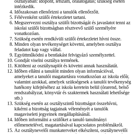
osztályában: időpont, létszám, óralátogatás; szükség esetén
intézkedik.
Időszakosan ellenőrizni a tanulók ellenőrzőit.
Félévenként szülői értekezletet tartani.
Megszervezni osztálya szülői bizottságát és javaslatot tenni az
iskolai szülői bizottságban résztvevő szülő személyére
vonatkozóan.
Szükség esetén rendkívüli szülői értekezletet hívni össze.
Minden olyan tevékenységet követni, amelyben osztálya
feladatot kap vagy vállal.
Együttműködni a bentlakást felvigyázó személyzettel.
Gondját viselni osztálya termének.
Kitölteni az osztálynaplót és követni annak használatát.
Időben ellátni a tanulóit minden olyan információval,
amelyeket a tanulói magatartásra vonatkozóan az iskola előír,
valamint azokkal, amelyek szükségesek a tanulói tevékenység
hatékony kifejtéséhez az iskola keretein belül (órarend, belső
rendszabályzat, könyvtár és szaktermek használati lehetősége
stb.)
Szükség esetén az osztályszintű bizottságot összehívni,
kikérni a bizottság tagjainak véleményét a tanulók
magaviseleti jegyeinek megállapításánál.
Időben informálni a szülőket a tanuló tanulmányi
előmenetelével, magatartásával kapcsolatos problémákról.
Az osztálynevelői munkaterveket elkészíteni, osztálynevelői