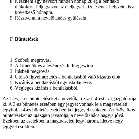
Készíteni egy névsort minden hónap 28-ig a bentlakó
diákokról, feljegyezve az ételjegyek fizetésének helyzetét is a
következő hónapra.
Résztvenni a nevelőtanács gyűlésein..
Büntetések
Szóbeli megrovás.
A kimenők és a tévénézés felfüggesztése.
Írásbeli megrovás.
Utolsó figyelmeztetés a bentlakásból való kizárás előtt.
Kizárás a bentlakásból egy iskolai évre.
Végleges kizárás a bentlakásból.
Az 1-es, 2-es büntetetéseket a nevelők, a 3-ast, 4-est az igazgató rója
ki. A 3-as büntetés esetében egy jegyet vonnak le a magaviseleti
jegyből, a 4-es büntetés esetében két jeggyel csökken. Az 5-ös, 6-os
büntetéseket az igazgató javasolja, a nevelőtanács hagyja jóvá.
Ezekben az esetekben a magaviseleti jegy három, illetve négy
jeggyel csökken.