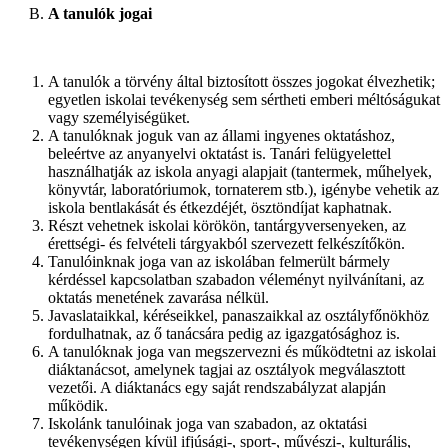
A tanulók jogai
A tanulók a törvény által biztosított összes jogokat élvezhetik;
egyetlen iskolai tevékenység sem sértheti emberi méltóságukat
vagy személyiségüket.
A tanulóknak joguk van az állami ingyenes oktatáshoz,
beleértve az anyanyelvi oktatást is. Tanári felügyelettel
használhatják az iskola anyagi alapjait (tantermek, műhelyek,
könyvtár, laboratóriumok, tornaterem stb.), igénybe vehetik az
iskola bentlakását és étkezdéjét, ösztöndíjat kaphatnak.
Részt vehetnek iskolai körökön, tantárgyversenyeken, az
érettségi- és felvételi tárgyakból szervezett felkészítőkön.
Tanulóinknak joga van az iskolában felmerült bármely
kérdéssel kapcsolatban szabadon véleményt nyilvánítani, az
oktatás menetének zavarása nélkül.
Javaslataikkal, kéréseikkel, panaszaikkal az osztályfőnökhöz
fordulhatnak, az ő tanácsára pedig az igazgatósághoz is.
A tanulóknak joga van megszervezni és működtetni az iskolai
diáktanácsot, amelynek tagjai az osztályok megválasztott
vezetői. A diáktanács egy saját rendszabályzat alapján
működik.
Iskolánk tanulóinak joga van szabadon, az oktatási
tevékenységen kívül ifjúsági-, sport-, művészi-, kulturális,