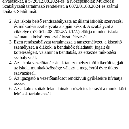
elvárásokat, a 5726/12.08.2024-es, a Középiskolák Működési
Szabályzatát tartalmazó rendeletet, a 6072/01.08.2024-es számú
Diákok Statútumát.
Az iskola belső rendszabályzata az állami iskolák szervezési
és működési szabályzata alapján készül. A szabályzat 2.
cikkelye (5726/12.08.2024/Art.1/2.) előírja minden iskola
számára a belső rendszabályzat létezését.
Ezen rendszabályzat tartalmazza a tanszemélyzet, a kisegítő
személyzet, a diákok, a bentlakók feladatait, jogait és
kötelességeit, valamint a bentlakás, az étkezde működési
szabályzatát.
Az iskola vezetőtanácsának tanszemélyzetből kikerült tagjait
az iskola munkaközössége választja meg évről évre titkos
szavazással.
Az igazgató a vezetőtanácsot rendkívüli gyűlésekre hívhatja
össze.
Az alkalmazottak feladatainak a részletes leírását a munkaköri
leírások tartalmazzák.