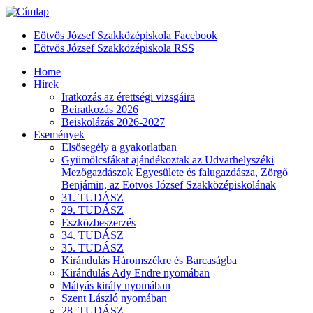
Eötvös József Szakközépiskola Facebook
Eötvös József Szakközépiskola RSS
Home
Hírek
Iratkozás az érettségi vizsgáira
Beiratkozás 2026
Beiskolázás 2026-2027
Események
Elsősegély a gyakorlatban
Gyümölcsfákat ajándékoztak az Udvarhelyszéki
Mezőgazdászok Egyesülete és falugazdásza, Zörgő
Benjámin, az Eötvös József Szakközépiskolának
31. TUDÁSZ
29. TUDÁSZ
Eszközbeszerzés
34. TUDÁSZ
35. TUDÁSZ
Kirándulás Háromszékre és Barcaságba
Kirándulás Ady Endre nyomában
Mátyás király nyomában
Szent László nyomában
28. TUDÁSZ