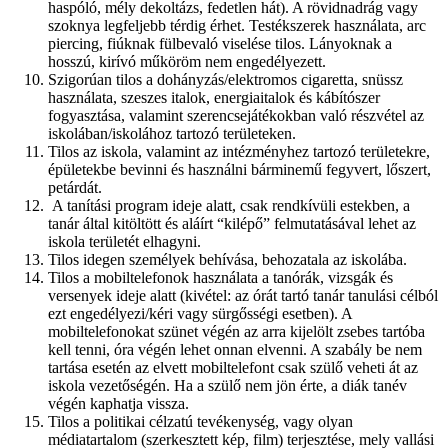
haspóló, mély dekoltázs, fedetlen hát). A rövidnadrág vagy
szoknya legfeljebb térdig érhet. Testékszerek használata, arc
piercing, fiúknak fülbevaló viselése tilos. Lányoknak a
hosszú, kirívó műköröm nem engedélyezett.
Szigorúan tilos a dohányzás/elektromos cigaretta, snüssz
használata, szeszes italok, energiaitalok és kábítószer
fogyasztása, valamint szerencsejátékokban való részvétel az
iskolában/iskolához tartozó területeken.
Tilos az iskola, valamint az intézményhez tartozó területekre,
épületekbe bevinni és használni bárminemű fegyvert, lőszert,
petárdát.
A tanítási program ideje alatt, csak rendkívüli estekben, a
tanár által kitöltött és aláírt “kilépő” felmutatásával lehet az
iskola területét elhagyni.
Tilos idegen személyek behívása, behozatala az iskolába.
Tilos a mobiltelefonok használata a tanórák, vizsgák és
versenyek ideje alatt (kivétel: az órát tartó tanár tanulási célból
ezt engedélyezi/kéri vagy sürgősségi esetben). A
mobiltelefonokat szünet végén az arra kijelölt zsebes tartóba
kell tenni, óra végén lehet onnan elvenni. A szabály be nem
tartása esetén az elvett mobiltelefont csak szülő veheti át az
iskola vezetőségén. Ha a szülő nem jön érte, a diák tanév
végén kaphatja vissza.
Tilos a politikai célzatú tevékenység, vagy olyan
médiatartalom (szerkesztett kép, film) terjesztése, mely vallási