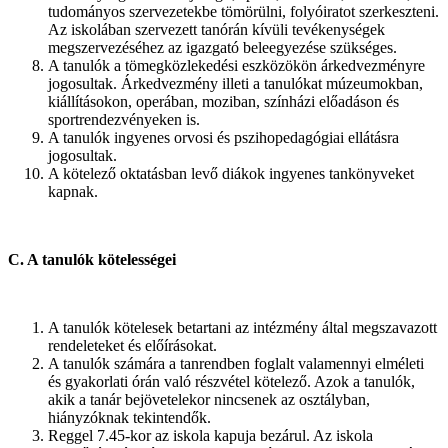
tudományos szervezetekbe tömörülni, folyóiratot szerkeszteni.
Az iskolában szervezett tanórán kívüli tevékenységek
megszervezéséhez az igazgató beleegyezése szükséges.
A tanulók a tömegközlekedési eszközökön árkedvezményre
jogosultak. Árkedvezmény illeti a tanulókat múzeumokban,
kiállításokon, operában, moziban, színházi előadáson és
sportrendezvényeken is.
A tanulók ingyenes orvosi és pszihopedagógiai ellátásra
jogosultak.
A kötelező oktatásban levő diákok ingyenes tankönyveket
kapnak.
C. A tanulók kötelességei
A tanulók kötelesek betartani az intézmény által megszavazott
rendeleteket és előírásokat.
A tanulók számára a tanrendben foglalt valamennyi elméleti
és gyakorlati órán való részvétel kötelező. Azok a tanulók,
akik a tanár bejövetelekor nincsenek az osztályban,
hiányzóknak tekintendők.
Reggel 7.45-kor az iskola kapuja bezárul. Az iskola