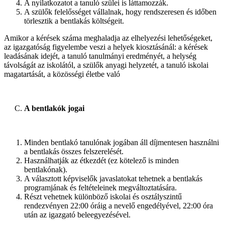
A nyilatkozatot a tanuló szülei is láttamozzák.
A szülők felelősséget vállalnak, hogy rendszeresen és időben
törlesztik a bentlakás költségeit.
Amikor a kérések száma meghaladja az elhelyezési lehetőségeket,
az igazgatóság figyelembe veszi a helyek kiosztásánál: a kérések
leadásának idejét, a tanuló tanulmányi eredményét, a helység
távolságát az iskolától, a szülők anyagi helyzetét, a tanuló iskolai
magatartását, a közösségi életbe való
A bentlakók jogai
Minden bentlakó tanulónak jogában áll díjmentesen használni
a bentlakás összes felszerelését.
Használhatják az étkezdét (ez kötelező is minden
bentlakónak).
A választott képviselők javaslatokat tehetnek a bentlakás
programjának és feltételeinek megváltoztatására.
Részt vehetnek különböző iskolai és osztályszintű
rendezvényen 22:00 óráig a nevelő engedélyével, 22:00 óra
után az igazgató beleegyezésével.