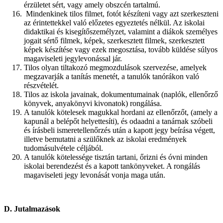
érzületet sért, vagy amely obszcén tartalmú.
Mindenkinek tilos filmet, fotót készíteni vagy azt szerkeszteni
az érintettekkel való előzetes egyeztetés nélkül. Az iskolai
didaktikai és kisegítőszemélyzet, valamint a diákok személyes
jogait sértő filmek, képek, szerkesztett filmek, szerkesztett
képek készítése vagy ezek megosztása, tovább küldése súlyos
magaviseleti jegylevonással jár.
Tilos olyan tiltakozó megmozdulások szervezése, amelyek
megzavarják a tanítás menetét, a tanulók tanórákon való
részvételét.
Tilos az iskola javainak, dokumentumainak (naplók, ellenőrző
könyvek, anyakönyvi kivonatok) rongálása.
A tanulók kötelesek magukkal hordani az ellenőrzőt, (amely a
kapunál a belépőt helyettesíti), és odaadni a tanárnak szóbeli
és írásbeli ismeretellenőrzés után a kapott jegy beírása végett,
illetve bemutatni a szülőknek az iskolai eredmények
tudomásulvétele céljából.
A tanulók kötelessége tisztán tartani, őrizni és óvni minden
iskolai berendezést és a kapott tankönyveket. A rongálás
magaviseleti jegy levonását vonja maga után.
D. Jutalmazások