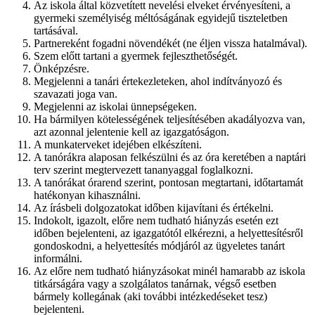
Az iskola által közvetített nevelési elveket érvényesíteni, a
gyermeki személyiség méltóságának egyidejű tiszteletben
tartásával.
Partnereként fogadni növendékét (ne éljen vissza hatalmával).
Szem előtt tartani a gyermek fejleszthetőségét.
Önképzésre.
Megjelenni a tanári értekezleteken, ahol indítványozó és
szavazati joga van.
Megjelenni az iskolai ünnepségeken.
Ha bármilyen kötelességének teljesítésében akadályozva van,
azt azonnal jelentenie kell az igazgatóságon.
A munkaterveket idejében elkészíteni.
A tanórákra alaposan felkészülni és az óra keretében a naptári
terv szerint megtervezett tananyaggal foglalkozni.
A tanórákat órarend szerint, pontosan megtartani, időtartamát
hatékonyan kihasználni.
Az írásbeli dolgozatokat időben kijavítani és értékelni.
Indokolt, igazolt, előre nem tudható hiányzás esetén ezt
időben bejelenteni, az igazgatótól elkérezni, a helyettesítésről
gondoskodni, a helyettesítés módjáról az ügyeletes tanárt
informálni.
Az előre nem tudható hiányzásokat minél hamarabb az iskola
titkárságára vagy a szolgálatos tanárnak, végső esetben
bármely kollegának (aki további intézkedéseket tesz)
bejelenteni.