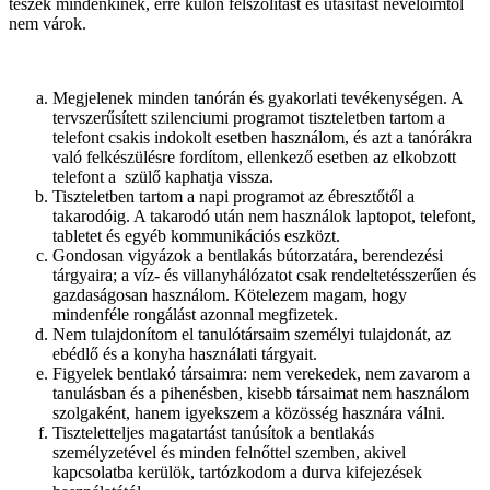
teszek mindenkinek, erre külön felszólítást és utasítást nevelőimtől
nem várok.
Megjelenek minden tanórán és gyakorlati tevékenységen. A
tervszerűsített szilenciumi programot tiszteletben tartom a
telefont csakis indokolt esetben használom, és azt a tanórákra
való felkészülésre fordítom, ellenkező esetben az elkobzott
telefont a szülő kaphatja vissza.
Tiszteletben tartom a napi programot az ébresztőtől a
takarodóig. A takarodó után nem használok laptopot, telefont,
tabletet és egyéb kommunikációs eszközt.
Gondosan vigyázok a bentlakás bútorzatára, berendezési
tárgyaira; a víz- és villanyhálózatot csak rendeltetésszerűen és
gazdaságosan használom. Kötelezem magam, hogy
mindenféle rongálást azonnal megfizetek.
Nem tulajdonítom el tanulótársaim személyi tulajdonát, az
ebédlő és a konyha használati tárgyait.
Figyelek bentlakó társaimra: nem verekedek, nem zavarom a
tanulásban és a pihenésben, kisebb társaimat nem használom
szolgaként, hanem igyekszem a közösség hasznára válni.
Tiszteletteljes magatartást tanúsítok a bentlakás
személyzetével és minden felnőttel szemben, akivel
kapcsolatba kerülök, tartózkodom a durva kifejezések