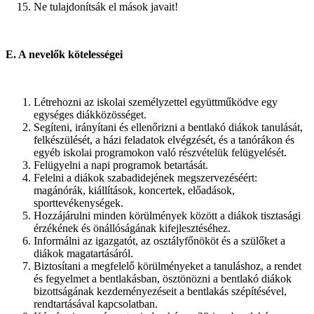
Ne tulajdonítsák el mások javait!
E. A nevelők kötelességei
Létrehozni az iskolai személyzettel együttműködve egy
egységes diákközösséget.
Segíteni, irányítani és ellenőrizni a bentlakó diákok tanulását,
felkészülését, a házi feladatok elvégzését, és a tanórákon és
egyéb iskolai programokon való részvételük felügyelését.
Felügyelni a napi programok betartását.
Felelni a diákok szabadidejének megszervezéséért:
magánórák, kiállítások, koncertek, előadások,
sporttevékenységek.
Hozzájárulni minden körülmények között a diákok tisztasági
érzékének és önállóságának kifejlesztéséhez.
Informálni az igazgatót, az osztályfőnököt és a szülőket a
diákok magatartásáról.
Biztosítani a megfelelő körülményeket a tanuláshoz, a rendet
és fegyelmet a bentlakásban, ösztönözni a bentlakó diákok
bizottságának kezdeményezéseit a bentlakás szépítésével,
rendtartásával kapcsolatban.