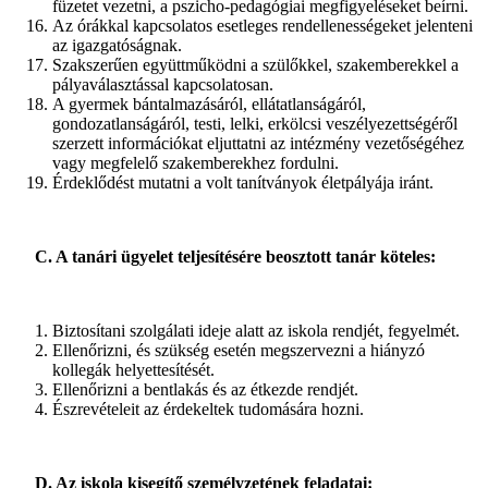
füzetet vezetni, a pszicho-pedagógiai megfigyeléseket beírni.
Az órákkal kapcsolatos esetleges rendellenességeket jelenteni
az igazgatóságnak.
Szakszerűen együttműködni a szülőkkel, szakemberekkel a
pályaválasztással kapcsolatosan.
A gyermek bántalmazásáról, ellátatlanságáról,
gondozatlanságáról, testi, lelki, erkölcsi veszélyezettségéről
szerzett információkat eljuttatni az intézmény vezetőségéhez
vagy megfelelő szakemberekhez fordulni.
Érdeklődést mutatni a volt tanítványok életpályája iránt.
C. A tanári ügyelet teljesítésére beosztott tanár köteles:
Biztosítani szolgálati ideje alatt az iskola rendjét, fegyelmét.
Ellenőrizni, és szükség esetén megszervezni a hiányzó
kollegák helyettesítését.
Ellenőrizni a bentlakás és az étkezde rendjét.
Észrevételeit az érdekeltek tudomására hozni.
D. Az iskola kisegítő személyzetének feladatai: