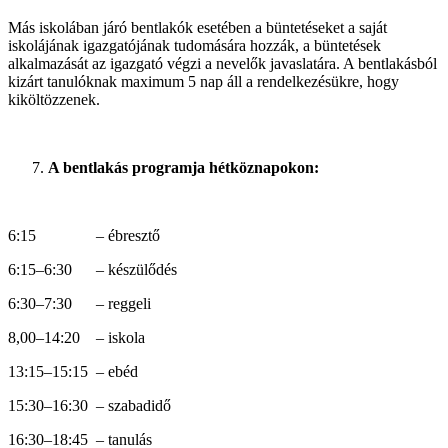
Más iskolában járó bentlakók esetében a büntetéseket a saját
iskolájának igazgatójának tudomására hozzák, a büntetések
alkalmazását az igazgató végzi a nevelők javaslatára. A bentlakásból
kizárt tanulóknak maximum 5 nap áll a rendelkezésükre, hogy
kiköltözzenek.
A bentlakás programja hétköznapokon:
6:15 – ébresztő
6:15–6:30 – készülődés
6:30–7:30 – reggeli
8,00–14:20 – iskola
13:15–15:15 – ebéd
15:30–16:30 – szabadidő
16:30–18:45 – tanulás