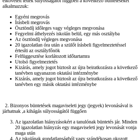
elkövetett tettek súlyosságától függően a következő büntetéseket
alkalmazzuk:
Egyéni megrovás
Írásbeli megrovás
Ösztöndíj időleges vagy végleges megvonása
Fegyelmi áthelyezés iskolán belül, egy más osztályba
Az ösztöndíj végleges megvonása
20 igazolatlan óra után a szülőt írásbeli figyelmeztetéssel
értesíti az osztályfőnök
Felfüggesztése korlátozott időtartamra
Utolsó figyelmeztetés
Kizárás, amely jogot biztosít az újra beiratkozásra a következő
tanévben ugyanazon oktatási intézménybe
Kizárás, amely jogot biztosít az újra beiratkozásra a következő
tanévben egy másik oktatási intézménybe
2. Bizonyos büntetések magaviseleti jegy (jegyek) levonásával is
járhatnak ,a kihágás súlyosságától függően
Az igazolatlan hiányzásokért a tanulónak büntetés jár. Minden
20 igazolatlan hiányzás egy magaviseleti jegy levonását vonja
maga után
Az iskolának gondatlanságból vagy szándékosan okozott