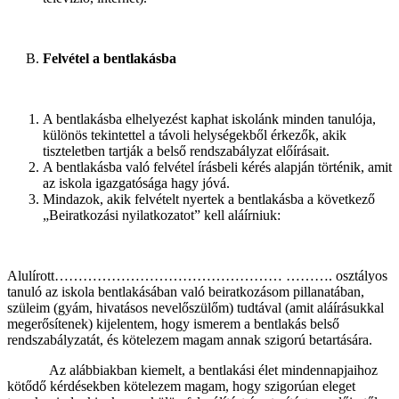
Felvétel a bentlakásba
A bentlakásba elhelyezést kaphat iskolánk minden tanulója,
különös tekintettel a távoli helységekből érkezők, akik
tiszteletben tartják a belső rendszabályzat előírásait.
A bentlakásba való felvétel írásbeli kérés alapján történik, amit
az iskola igazgatósága hagy jóvá.
Mindazok, akik felvételt nyertek a bentlakásba a következő
„Beiratkozási nyilatkozatot” kell aláírniuk:
Alulírott………………………………………… ………. osztályos
tanuló az iskola bentlakásában való beiratkozásom pillanatában,
szüleim (gyám, hivatásos nevelőszülőm) tudtával (amit aláírásukkal
megerősítenek) kijelentem, hogy ismerem a bentlakás belső
rendszabályzatát, és kötelezem magam annak szigorú betartására.
Az alábbiakban kiemelt, a bentlakási élet mindennapjaihoz
kötődő kérdésekben kötelezem magam, hogy szigorúan eleget