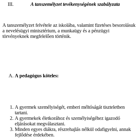
A tanszemélyzet tevékenységének szabályzata
A tanszemélyzet felvétele az iskolába, valamint fizetéses besorolásuk
a nevelésügyi minisztérium, a munkaügy és a pénzügyi
törvényeknek megfelelően történik.
A pedagógus köteles:
A gyermek személyiségét, emberi méltóságát tiszteletben
tartani.
A gyermekek életkorához és személyiségéhez igazodó
eljárásokat megválasztani.
Minden egyes diákra, részrehajlás nélkül odafigyelni, annak
fejlődése érdekében.