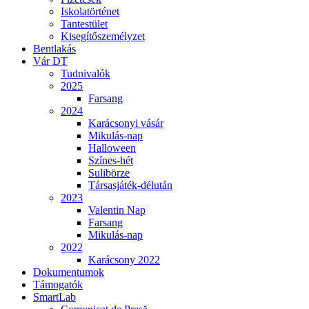
Iskolatörténet
Tantestület
Kisegítőszemélyzet
Bentlakás
Vár DT
Tudnivalók
2025
Farsang
2024
Karácsonyi vásár
Mikulás-nap
Halloween
Színes-hét
Sulibörze
Társasjáték-délután
2023
Valentin Nap
Farsang
Mikulás-nap
2022
Karácsony 2022
Dokumentumok
Támogatók
SmartLab