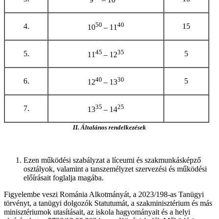
50
40
4.
15
10
– 11
45
35
5.
5
11
– 12
40
30
6.
5
12
– 13
35
25
7.
13
– 14
II. Általános rendelkezések
Ezen működési szabályzat a líceumi és szakmunkásképző
osztályok, valamint a tanszemélyzet szervezési és működési
előírásait foglalja magába.
Figyelembe veszi Románia Alkotmányát, a 2023/198-as Tanügyi
törvényt, a tanügyi dolgozók Statutumát, a szakminisztérium és más
minisztériumok utasításait, az iskola hagyományait és a helyi