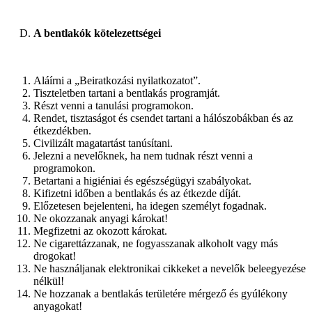
A bentlakók kötelezettségei
Aláírni a „Beiratkozási nyilatkozatot”.
Tiszteletben tartani a bentlakás programját.
Részt venni a tanulási programokon.
Rendet, tisztaságot és csendet tartani a hálószobákban és az
étkezdékben.
Civilizált magatartást tanúsítani.
Jelezni a nevelőknek, ha nem tudnak részt venni a
programokon.
Betartani a higiéniai és egészségügyi szabályokat.
Kifizetni időben a bentlakás és az étkezde díját.
Előzetesen bejelenteni, ha idegen személyt fogadnak.
Ne okozzanak anyagi károkat!
Megfizetni az okozott károkat.
Ne cigarettázzanak, ne fogyasszanak alkoholt vagy más
drogokat!
Ne használjanak elektronikai cikkeket a nevelők beleegyezése
nélkül!
Ne hozzanak a bentlakás területére mérgező és gyúlékony
anyagokat!