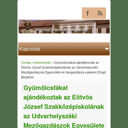
Címlap
»
Események
» Gyümölcsfákat ajándékoztak az
Jelenlegi hely
Eötvös József Szakközépiskolának az Udvarhelyszéki
Mezőgazdászok Egyesülete és falugazdásza valamint Zörgő
Benjámin
Gyümölcsfákat
ajándékoztak az Eötvös
József Szakközépiskolának
az Udvarhelyszéki
Mezőgazdászok Egyesülete