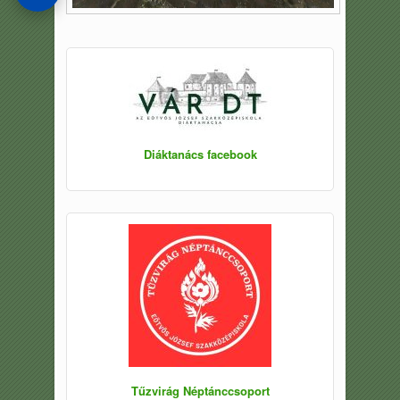
Diáktanács facebook
Tűzvirág Néptánccsoport