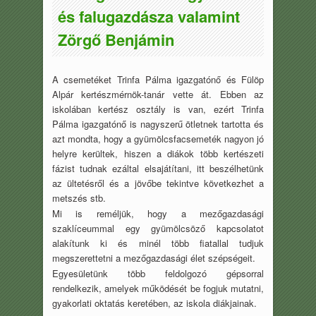
és falugazdásza valamint
Zörgő Benjámin
A csemetéket Trinfa Pálma igazgatónő és Fülöp
Alpár kertészmérnök-tanár vette át. Ebben az
iskolában kertész osztály is van, ezért Trinfa
Pálma igazgatónő is nagyszerű ötletnek tartotta és
azt mondta, hogy a gyümölcsfacsemeték nagyon jó
helyre kerültek, hiszen a diákok több kertészeti
fázist tudnak ezáltal elsajátítani, itt beszélhetünk
az ültetésről és a jövőbe tekintve következhet a
metszés stb.
Mi is reméljük, hogy a mezőgazdasági
szaklíceummal egy gyümölcsöző kapcsolatot
alakítunk ki és minél több fiatallal tudjuk
megszerettetni a mezőgazdasági élet szépségeit.
Egyesületünk több feldolgozó gépsorral
rendelkezik, amelyek működését be fogjuk mutatni,
gyakorlati oktatás keretében, az iskola diákjainak.